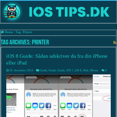
Home
/
Tag:
Printer
Tag Archives:
Printer
iOS 8 Guide: Sådan udskriver du fra din iPhone
eller iPad
20. december 2014
Guide
,
Guide
,
Guide
,
iOS 7
,
iOS 8
,
iPad
,
iPhone
0