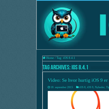
Home
/
Tag:
iOS 8.4.1
Tag Archives:
iOS 8.4.1
Video: Se hvor hurtig iOS 9 er 
18. september 2015
iOS 8
,
iOS 9
,
Nyheder
,
Ti