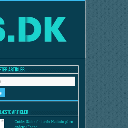
fter artikler
læste artikler
Guide: Sådan finder du Nødinfo på en
andens iPhone