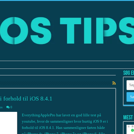
Søg e
i forhold til iOS 8.4.1
ps
0
EverythingApplePro har lavet en god lille test på
Mest 
youtube, hvor de sammenligner hvor hurtig iOS 9 er i
forhold til iOS 8.4.1. Han sammenligner farten både
på iPhone 4s, iPhone 5, iPhone 5s og iPhone 6. Alle