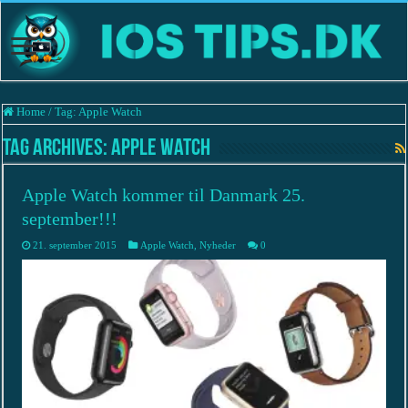
Home
/
Tag:
Apple Watch
Tag Archives:
Apple Watch
Apple Watch kommer til Danmark 25.
september!!!
21. september 2015
Apple Watch
,
Nyheder
0