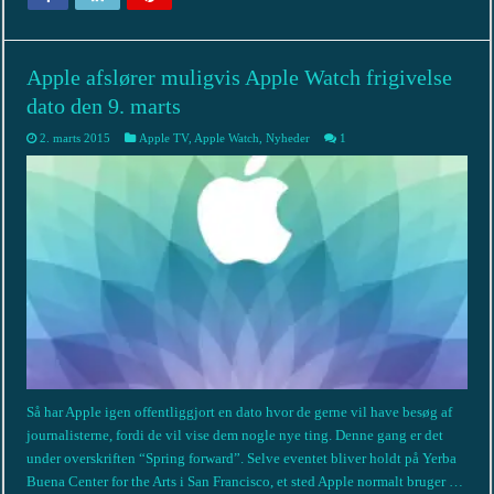
Apple afslører muligvis Apple Watch frigivelse
dato den 9. marts
2. marts 2015
Apple TV
,
Apple Watch
,
Nyheder
1
Så har Apple igen offentliggjort en dato hvor de gerne vil have besøg af
journalisterne, fordi de vil vise dem nogle nye ting. Denne gang er det
under overskriften “Spring forward”. Selve eventet bliver holdt på Yerba
Buena Center for the Arts i San Francisco, et sted Apple normalt bruger …