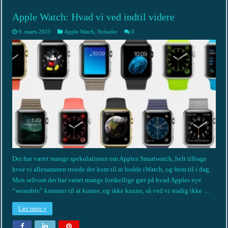
Apple Watch: Hvad vi ved indtil videre
9. marts 2015
Apple Watch
,
Nyheder
0
Der har været mange spekulationer om Apples Smartwatch, helt tilbage
hvor vi allesammen troede det kom til at hedde iWatch, og frem til i dag.
Men selvom der har været mange forskellige gæt på hvad Apples nye
“wearable” kommer til at kunne, og ikke kunne, så ved vi stadig ikke …
Læs mere »