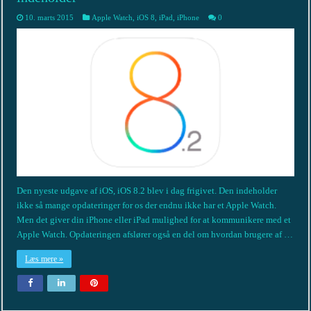
10. marts 2015
Apple Watch
,
iOS 8
,
iPad
,
iPhone
0
Den nyeste udgave af iOS, iOS 8.2 blev i dag frigivet. Den indeholder
ikke så mange opdateringer for os der endnu ikke har et Apple Watch.
Men det giver din iPhone eller iPad mulighed for at kommunikere med et
Apple Watch. Opdateringen afslører også en del om hvordan brugere af …
Læs mere »