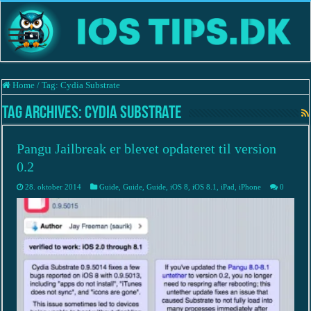
Home
/
Tag:
Cydia Substrate
Tag Archives:
Cydia Substrate
Pangu Jailbreak er blevet opdateret til version
0.2
28. oktober 2014
Guide
,
Guide
,
Guide
,
iOS 8
,
iOS 8.1
,
iPad
,
iPhone
0