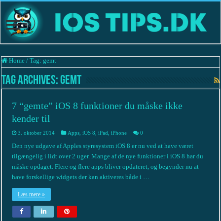
Home
/
Tag:
gemt
Tag Archives:
gemt
7 “gemte” iOS 8 funktioner du måske ikke
kender til
3. oktober 2014
Apps
,
iOS 8
,
iPad
,
iPhone
0
Den nye udgave af Apples styresystem iOS 8 er nu ved at have været
tilgængelig i lidt over 2 uger. Mange af de nye funktioner i iOS 8 har du
måske opdaget. Flere og flere apps bliver opdateret, og begynder nu at
have forskellige widgets der kan aktiveres både i …
Læs mere »