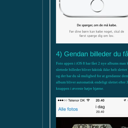
4) Gendan billeder du få
Foto appen i iOS 8 har fået 2 nye albums man ka
slettede billeder bliver faktisk ikke helt slette
og der har du så mulighed for at gendanne dem 
album bliver automatisk endeligt slettet efte
knappen i øverste højre hjørne.