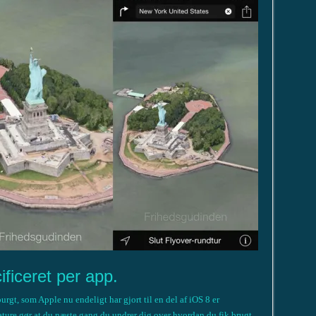
ificeret per app.
gt, som Apple nu endeligt har gjort til en del af iOS 8 er
eature gør at du næste gang du undrer dig over hvordan du fik brugt