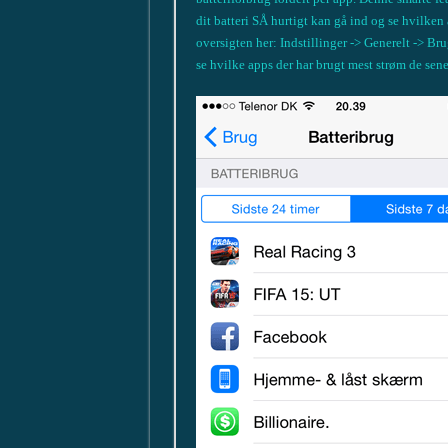
dit batteri SÅ hurtigt kan gå ind og se hvilken
oversigten her: Indstillinger -> Generelt -> B
se hvilke apps der har brugt mest strøm de sene