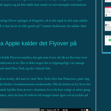
ds appen og på den måde kan samle en stor mængde information
rtigt bliver opdaget af brugeren, så er der også en del man måske
så vi har lavet en lille guide på 7 smarte funktioner du måske ikke
Ja Apple kalder det Flyover på
r kalde Flyover-rundtur, det gør som lovet, du får en flyvetur over
traktioner at se. Det er ikke noget der er tilgængeligt i ret mange
ede med New York og det virkede fint.
 på en storby, det kan fx være New York eller San Francisco, prøv dig
 du finder i kommentarerne nedenunder. Når du finder en by hvor der
e mørk bjælke frem øverst i skærmen hvor du kan vælge at sætte gang
rmen, men du kan til enhver tid stoppe turen igen ved at trykke på