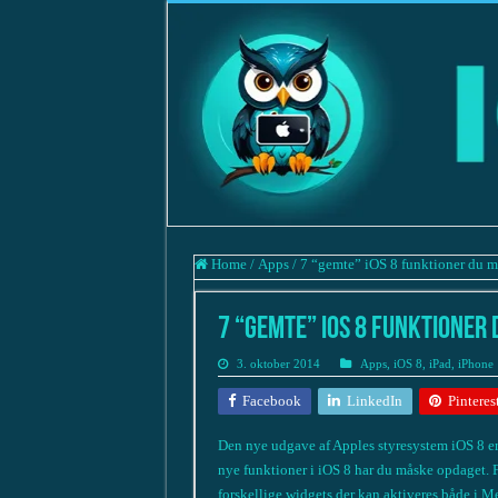
Home
/
Apps
/
7 “gemte” iOS 8 funktioner du må
7 “gemte” iOS 8 funktioner 
3. oktober 2014
Apps
,
iOS 8
,
iPad
,
iPhone
Facebook
LinkedIn
Pinteres
Den nye udgave af Apples styresystem iOS 8 er 
nye funktioner i iOS 8 har du måske opdaget. F
forskellige widgets der kan aktiveres både i M