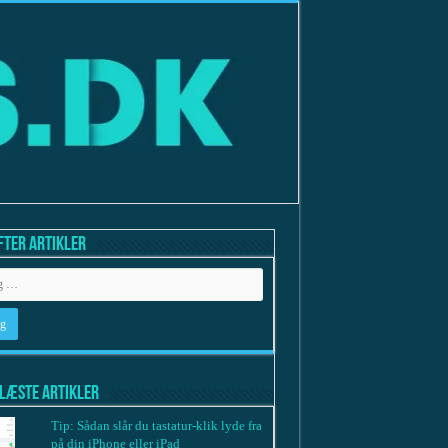
fter artikler
læste artikler
Tip: Sådan slår du tastatur-klik lyde fra
på din iPhone eller iPad