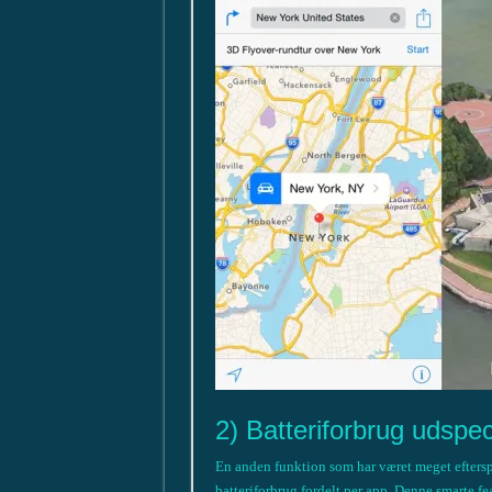
2) Batteriforbrug udspec
En anden funktion som har været meget efterspur
batteriforbrug fordelt per app. Denne smarte f