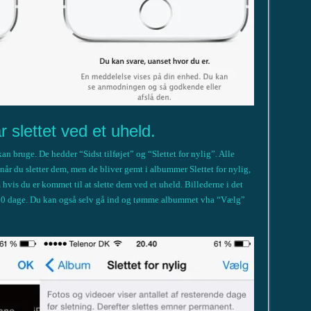
r slettet ved et uheld.
n bruge. De hedder “Sidst tilføjet” og “Slettet for nylig”. Alle
t når du sletter dem, men de bliver gemt i albummer Slettet for nylig,
hvis du er kommet til at slette dem ved et uheld. Billederne i det
r 30 dage. Du kan også selv gå ind og tømme albummet vha “Vælg”