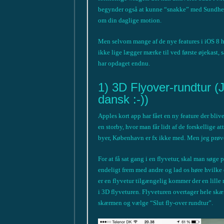
begynder også at kunne “snakke” med Sundhe
om din daglige motion.
Men selvom mange af de nye features i iOS 8 hu
ikke lige lægger mærke til ved første øjekast, 
har opdaget endnu.
1) 3D Flyover-rundtur (
dansk :-))
Apples kort app har fået en ny feature der blive
en storby, hvor man får lidt af de forskellige at
byer, København er fx ikke med. Men jeg prøv
For at få sat gang i en flyvetur, skal man søge
endeligt frem med andre og lad os høre hvilke
er en flyvetur tilgængelig kommer der en lill
i 3D flyveturen. Flyveturen overtager hele skæ
skærmen og vælge “Slut fly-over rundtur”.