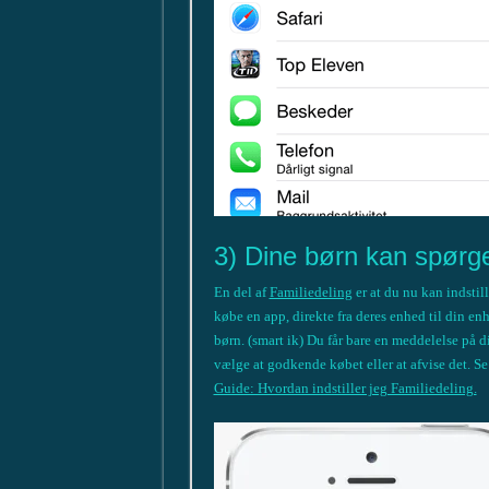
3) Dine børn kan spørge
En del af
Familiedeling
er at du nu kan indstil
købe en app, direkte fra deres enhed til din e
børn. (smart ik) Du får bare en meddelelse på 
vælge at godkende købet eller at afvise det. Se
Guide: Hvordan indstiller jeg Familiedeling.