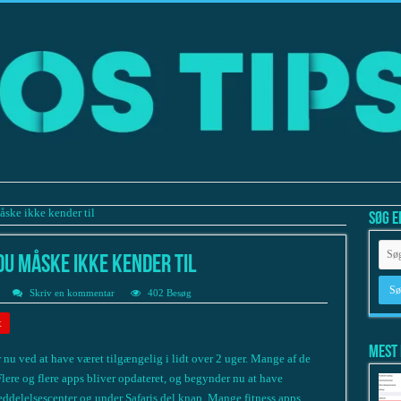
ske ikke kender til
Søg e
du måske ikke kender til
Skriv en kommentar
402 Besøg
t
Mest 
nu ved at have været tilgængelig i lidt over 2 uger. Mange af de
lere og flere apps bliver opdateret, og begynder nu at have
eddelelsescenter og under Safaris del knap. Mange fitness apps