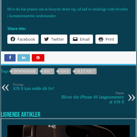
Hvis du har planer om at benytte dette tip, så lad os endeligt vide hvorfor
i kommentarerne nedenunder.
Share this:
Facebook
Twitter
Email
Print
Tags
DOWNGRADE
IOS 7
IOS 8
SLET IOS 7
Forrige
iOS 8 kan redde dit liv!
Næste
Bliver din iPhone 4S langesommere
af iOS 8
Lignende artikler