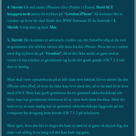
4. Skridt:
Gå ind under iPhonen eller iPaden i iTunes,
Hold ALT
knappen nede
mens du trykker på “
Gendan iPhone
” Så kommer der et
vindue op hvor du skal finde den IPSW firmware fil du hentede i
1.
Skridt.
Vælg den og tryk
Åbn
.
5. Skridt:
Der kommer et advarsels vindue op, der fortæller dig at du ved
at gendanne din telefon sletter alle data fra din iPhone. Hvis det er i orden
med dig trykker du på “
Gendan”.
Så er der ikke andet at gøre end at
vente til din telefon er gendannet og nyde det gode gamle iOS 7.1.2 når
den er færdig.
Man skal være opmærksom på at alle date rent faktisk bliver slettet fra din
iPhone eller iPad, så hvis du ikke kan leve med det, så er du nød til at leve
med iOS 8. Man kan godt gendanne fra en gammel sikkerhedskopi når
først man har gendannet telefonen til at være helt tømt for data. Men det
kræver jo at man stadig har en gammen sikkerhedskopi liggende på sin
computer fra dengang man havde iOS 7.1.2 på telefonen.
Men igen, hvis det her er noget du bare er nød til at gøre, så skynd dig, for
man ved aldrig hvor lang tid det kan lade sig gøre.