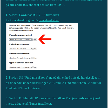
på alle andre iOS enheder der kan køre iOS 7.
1. Skridt:
Download iOS 7.1.2 firmwaren
fra idownloadblog.com’s
download side.
2. Skridt:
Slå “Find min iPhone” fra på din enhed hvis du har det slået til,
du finder det under Indstillinger -> iCloud -> Find min iPhone -> Sluk for
Find min iPhone kontakten.
3. Skridt:
Forbind din iPhone eller iPad til en Mac (med usb kablet) med
nyeste udgave af iTunes installeret.