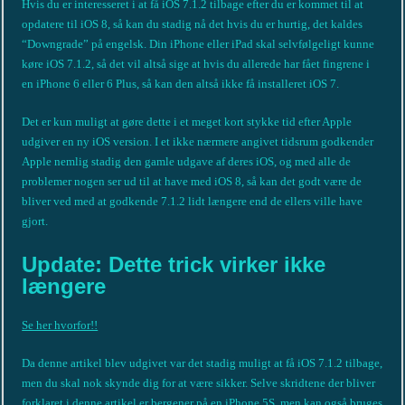
Hvis du er interesseret i at få iOS 7.1.2 tilbage efter du er kommet til at
opdatere til iOS 8, så kan du stadig nå det hvis du er hurtig, det kaldes
“Downgrade” på engelsk. Din iPhone eller iPad skal selvfølgeligt kunne
køre iOS 7.1.2, så det vil altså sige at hvis du allerede har fået fingrene i
en iPhone 6 eller 6 Plus, så kan den altså ikke få installeret iOS 7.
Det er kun muligt at gøre dette i et meget kort stykke tid efter Apple
udgiver en ny iOS version. I et ikke nærmere angivet tidsrum godkender
Apple nemlig stadig den gamle udgave af deres iOS, og med alle de
problemer nogen ser ud til at have med iOS 8, så kan det godt være de
bliver ved med at godkende 7.1.2 lidt længere end de ellers ville have
gjort.
Update: Dette trick virker ikke
længere
Se her hvorfor!!
Da denne artikel blev udgivet var det stadig muligt at få iOS 7.1.2 tilbage,
men du skal nok skynde dig for at være sikker. Selve skridtene der bliver
forklaret i denne artikel er bergener på en iPhone 5S, men kan også bruges