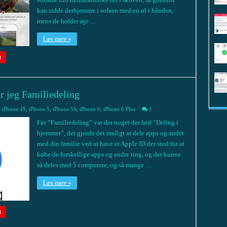
kan sidde derhjemme i sofaen med en øl i hånden,
mens de holder øje …
Læs mere »
t
r jeg Familiedeling
,
iPhone 4S
,
iPhone 5
,
iPhone 5S
,
iPhone 6
,
iPhone 6 Plus
1
Før “Familiedeling” var der noget der hed “Deling i
hjemmet”, det gjorde det muligt at dele apps og andet
med din familie ved at have et Apple ID der stod for at
købe de forskellige apps og andre ting, og det kunne
så deles med 5 computere, og så mange …
Læs mere »
t