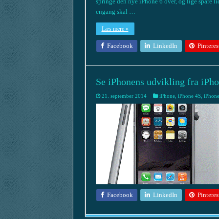
springe den nye iPhone 6 over, og lige spare l
engang skal …
Læs mere »
Facebook
LinkedIn
Pinteres
Se iPhonens udvikling fra iPhon
21. september 2014
iPhone
,
iPhone 4S
,
iPhone
Facebook
LinkedIn
Pinteres