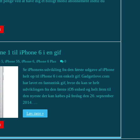
idt penge ved at have dig et billigt mobil abonnement indtil du
t
e 1 til iPhone 6 i en gif
 5
,
iPhone 5S
,
iPhone 6
,
iPhone 6 Plus
0
Se iPhonens udvikling fra den første udgave af iPhone
helt op til iPhone 6 i en enkelt gif. Gadgetlove.com
har lavet en fantastisk gif, hvor du kan se helt
udviklingen fra den første iOS enhed og helt frem til
den nyeste der kan købes på fredag den 26. september
2014. …
Læs mere »
t