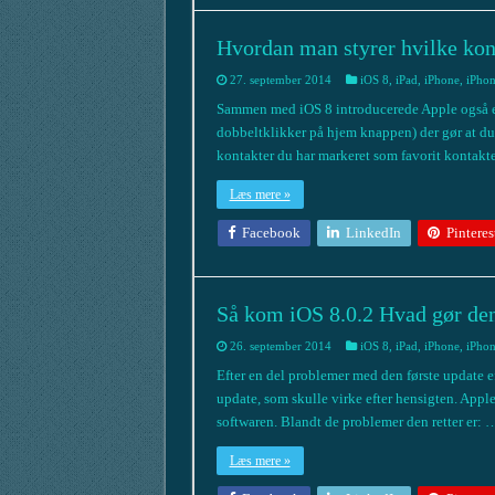
Hvordan man styrer hvilke kont
27. september 2014
iOS 8
,
iPad
,
iPhone
,
iPhon
Sammen med iOS 8 introducerede Apple også en
dobbeltklikker på hjem knappen) der gør at du 
kontakter du har markeret som favorit kontakte
Læs mere »
Facebook
LinkedIn
Pinteres
Så kom iOS 8.0.2 Hvad gør de
26. september 2014
iOS 8
,
iPad
,
iPhone
,
iPhon
Efter en del problemer med den første update e
update, som skulle virke efter hensigten. Apple
softwaren. Blandt de problemer den retter er: 
Læs mere »