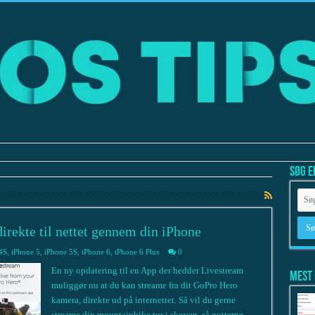
Søg e
rekte til nettet gennem din iPhone
4S
,
iPhone 5
,
iPhone 5S
,
iPhone 6
,
iPhone 6 Plus
0
En ny opdatering til en App der hedder Livestream
Mest 
muliggør nu at du kan streame fra dit GoPro Hero
kamera, direkte ud på internettet. Så vil du gerne
streame din mountainbike tur i skoven, så gutterne