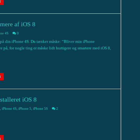
t
mere af iOS 8
one 4S
0
 på din iPhone 4S. Du tænker måske: “Bliver min iPhone
re på, for nogle ting er måske lidt hurtigere og smartere med iOS 8,
t
stalleret iOS 8
,
iPhone 4S
,
iPhone 5
,
iPhone 5S
2
t