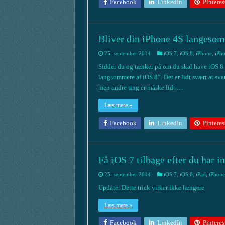
Facebook
LinkedIn
Pinteres
Bliver din iPhone 4S langesom
25. september 2014
iOS 7
,
iOS 8
,
iPhone
,
iPh
Sidder du og tænker på om du skal have iOS 8
langsommere af iOS 8”. Det er lidt svært at sva
men andre ting er måske lidt …
Læs mere »
Facebook
LinkedIn
Pinteres
Få iOS 7 tilbage efter du har in
25. september 2014
iOS 7
,
iOS 8
,
iPad
,
iPhone
Update: Dette trick virker ikke længere
Læs mere »
Facebook
LinkedIn
Pinteres