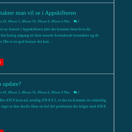
akter man vil se i Appskifteren
e 4S
,
iPhone 5
,
iPhone 5S
,
iPhone 6
,
iPhone 6 Plus
1
 ny feature i Appskifteren (det der kommer frem hvis du
har hurtig adgang til dine seneste kontaktede kontakter og de
r. Det er en god feature der kan …
t
n update?
e 4S
,
iPhone 5
,
iPhone 5S
,
iPhone 6
,
iPhone 6 Plus
1
fter iOS 8 kom ud, nemlig iOS 8.0.1, er der nu kommet en ordentlig
 siger at den skulle fikse en hel del problemer der fulgte med iOS 8
…