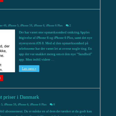
ne 4S
,
iPhone 5
,
iPhone 5S
,
iPhone 6
,
iPhone 6 Plus
2
Der har været stor opmærksomhed omkring Apples
frigivelse af iPhone 6 og iPhone 6 Plus, samt det nye
styresystem iOS 8. Med al den opmærksomhed på
telefonerne har det været let at overse nogle ting. En
app der var snakket mereg om er den nye “Sundhed”
app. Men indtil videre …
Læs mere »
t
 priser i Danmark
 5
,
iPhone 5S
,
iPhone 6
,
iPhone 6 Plus
0
t mobil abonnement. Du er måske en af dem der tænker at du godt kan