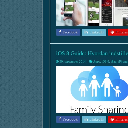
Facebook
LinkedIn
Pinteres
iOS 8 Guide: Hvordan indstille
30. september 2014
Apps
,
iOS 8
,
iPad
,
iPhone
Facebook
LinkedIn
Pinteres