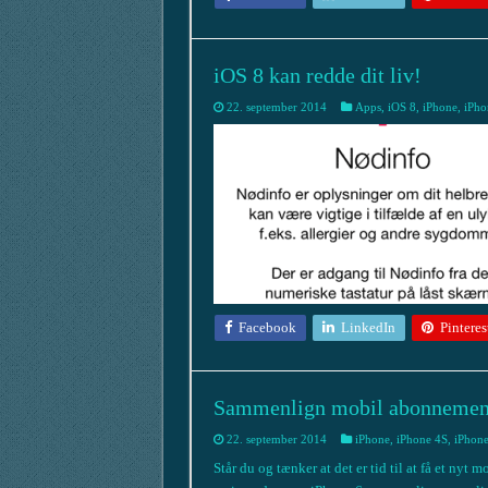
iOS 8 kan redde dit liv!
22. september 2014
Apps
,
iOS 8
,
iPhone
,
iPho
Facebook
LinkedIn
Pinteres
Sammenlign mobil abonnement
22. september 2014
iPhone
,
iPhone 4S
,
iPhone
Står du og tænker at det er tid til at få et ny