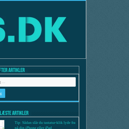
fter artikler
læste artikler
Tip: Sådan slår du tastatur-klik lyde fra
på din iPhone eller iPad