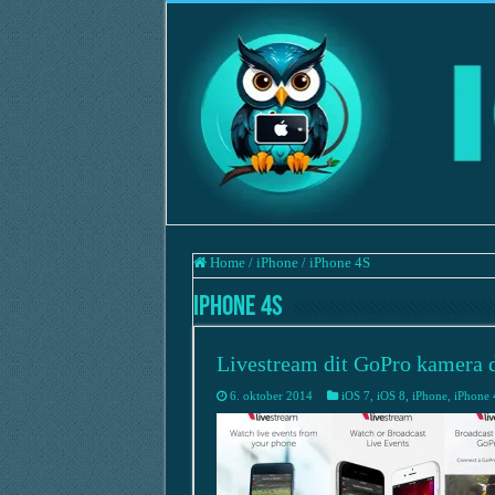
Home
/
iPhone
/
iPhone 4S
iPhone 4S
Livestream dit GoPro kamera di
6. oktober 2014
iOS 7
,
iOS 8
,
iPhone
,
iPhone 