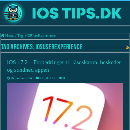
Home
/
Tag:
iOSUserExperience
Tag Archives:
iOSUserExperience
iOS 17.2 – Forbedringer til låseskærm, beskeder
og sundhed appen
16. januar 2024
iOS
,
iOS 17
0