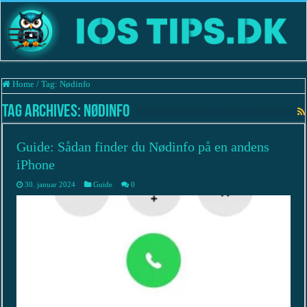
Home
/
Tag:
Nødinfo
Tag Archives:
Nødinfo
Guide: Sådan finder du Nødinfo på en andens
iPhone
30. januar 2024
Guide
0