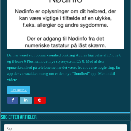
Der har været stor opmærksomhed omkring Apples frigivelse af iPhone 6
og iPhone 6 Plus, samt det nye styresystem iOS 8. Med al den
opmærksomhed på telefonerne har det været let at overse nogle ting. En
app der var snakket mereg om er den nye “Sundhed” app. Men indtil
videre …
Læs mere »
Søg efter artikler