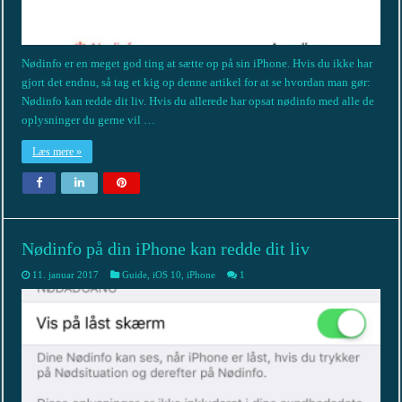
Nødinfo er en meget god ting at sætte op på sin iPhone. Hvis du ikke har
gjort det endnu, så tag et kig op denne artikel for at se hvordan man gør:
Nødinfo kan redde dit liv. Hvis du allerede har opsat nødinfo med alle de
oplysninger du gerne vil …
Læs mere »
Nødinfo på din iPhone kan redde dit liv
11. januar 2017
Guide
,
iOS 10
,
iPhone
1