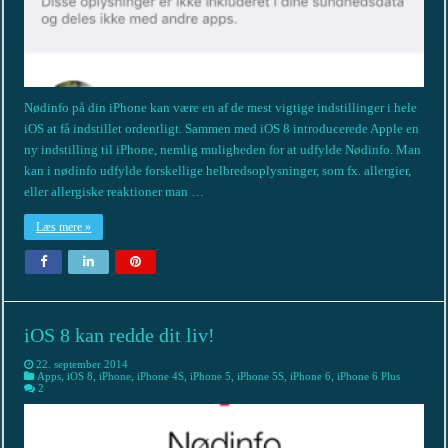
Nødinfo på din iPhone kan være en af de mest vigtige indstillinger i hele
iOS at få indstillet ordentligt. Sammen med iOS 8 introducerede Apple en
ny indstilling til iPhone, nemlig muligheden for at udfylde Nødinfo. Man
kan i nødinfo udfylde forskellige helbredsoplysninger, som fx. allergier,
eller allergiske reaktioner man …
Læs mere »
iOS 8 kan redde dit liv!
22. september 2014
Apps
,
iOS 8
,
iPhone
,
iPhone 4S
,
iPhone 5
,
iPhone 5S
,
iPhone 6
,
iPhone 6 Plus
2