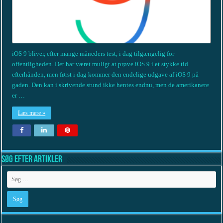
iOS 9 bliver, efter mange måneders test, i dag tilgængelig for
offentligheden. Det har været muligt at prøve iOS 9 i et stykke tid
efterhånden, men først i dag kommer den endelige udgave af iOS 9 på
gaden. Den kan i skrivende stund ikke hentes endnu, men de amerikanere
er …
Læs mere »
Søg efter artikler