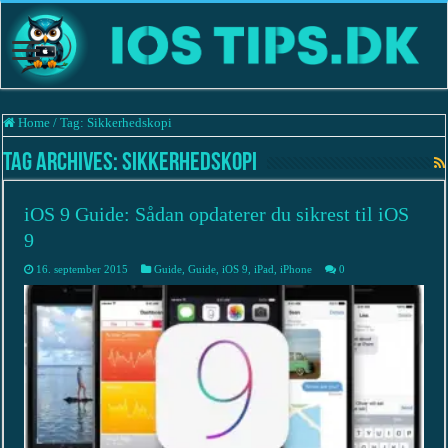
Home
/
Tag:
Sikkerhedskopi
Tag Archives:
Sikkerhedskopi
iOS 9 Guide: Sådan opdaterer du sikrest til iOS
9
16. september 2015
Guide
,
Guide
,
iOS 9
,
iPad
,
iPhone
0