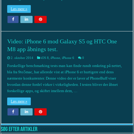
Læs mere »
Video: iPhone 6 mod Galaxy S5 og HTC One
M8 app åbnings test.
2. oktober 2014
iOS 8
,
iPhone
,
iPhone 6
0
Forskellige benchmarking tests man kan finde rundt omkring på nettet,
bla fra 9to5mac, har allerede vist at iPhone 6 er hurtigere end dens
nærmeste konkurrenter. Denne video der er laver af PhoneBuff viser
hvordan denne fordel virker i virkeligheden. I testen bliver der åbnet
forskellige apps, og skiftet imellem dem, …
Læs mere »
Søg efter artikler