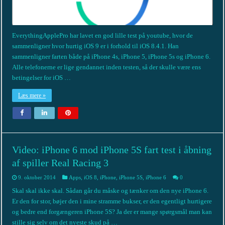
EverythingApplePro har lavet en god lille test på youtube, hvor de
sammenligner hvor hurtig iOS 9 er i forhold til iOS 8.4.1. Han
sammenligner farten både på iPhone 4s, iPhone 5, iPhone 5s og iPhone 6.
Alle telefonerne er lige gendannet inden testen, så der skulle være ens
betingelser for iOS …
Læs mere »
Video: iPhone 6 mod iPhone 5S fart test i åbning
af spiller Real Racing 3
9. oktober 2014
Apps
,
iOS 8
,
iPhone
,
iPhone 5S
,
iPhone 6
0
Skal skal ikke skal. Sådan går du måske og tænker om den nye iPhone 6.
Er den for stor, bøjer den i mine stramme bukser, er den egentligt hurtigere
og bedre end forgængeren iPhone 5S? Ja der er mange spørgsmål man kan
stille sig selv om det nyeste skud på …