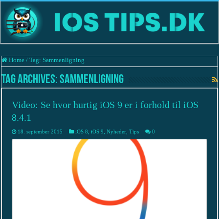
Home
/
Tag:
Sammenligning
Tag Archives:
Sammenligning
Video: Se hvor hurtig iOS 9 er i forhold til iOS
8.4.1
18. september 2015
iOS 8
,
iOS 9
,
Nyheder
,
Tips
0