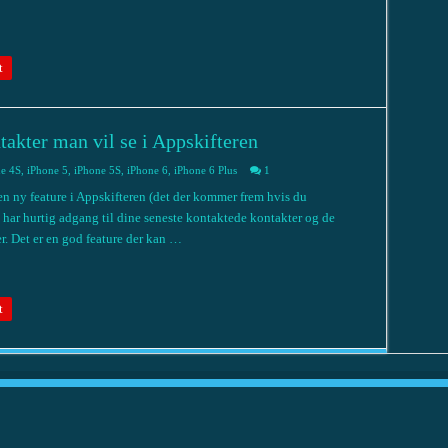
t
akter man vil se i Appskifteren
e 4S
,
iPhone 5
,
iPhone 5S
,
iPhone 6
,
iPhone 6 Plus
1
 ny feature i Appskifteren (det der kommer frem hvis du
har hurtig adgang til dine seneste kontaktede kontakter og de
r. Det er en god feature der kan …
t