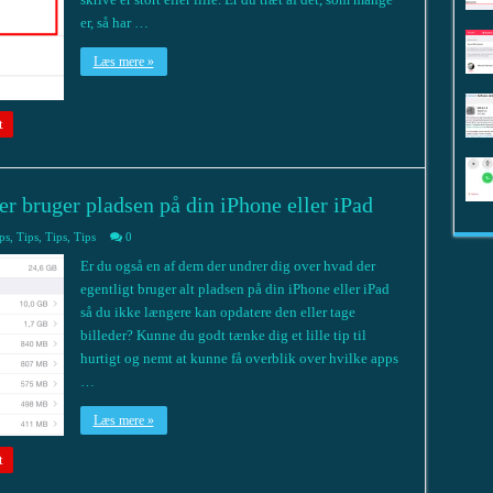
er, så har …
Læs mere »
t
er bruger pladsen på din iPhone eller iPad
ps
,
Tips
,
Tips
,
Tips
0
Er du også en af dem der undrer dig over hvad der
egentligt bruger alt pladsen på din iPhone eller iPad
så du ikke længere kan opdatere den eller tage
billeder? Kunne du godt tænke dig et lille tip til
hurtigt og nemt at kunne få overblik over hvilke apps
…
Læs mere »
t