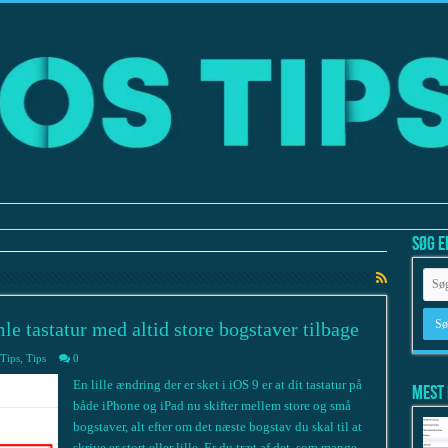
Søg e
le tastatur med altid store bogstaver tilbage
Tips
,
Tips
0
En lille ændring der er sket i iOS 9 er at dit tastatur på
Mest 
både iPhone og iPad nu skifter mellem store og små
bogstaver, alt efter om det næste bogstav du skal til at
skrive er stort eller lille. Er du træt af det, som mange