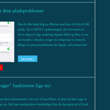
er dine pladsproblemer
Har du fået købt dig en iPhone med kun 16 eller 8 GB
plads. Så er iOS 8.1 opdateringen, der forventes at
blive frigivet lige omkring Apples iPad og Mac event
der holdes i oktober, noget du roligt kan se frem til.
Ifølge en pressemeddelelse fra Apple, så kommer der
…
Læs mere »
t
linger” funktionen lige nu!
0
u har dine dokumenter i det nye iCloud Drev, så skal du ikke tage at
ige nu. Det kan nemlig slette forskellige filer du har gemt på iCloud