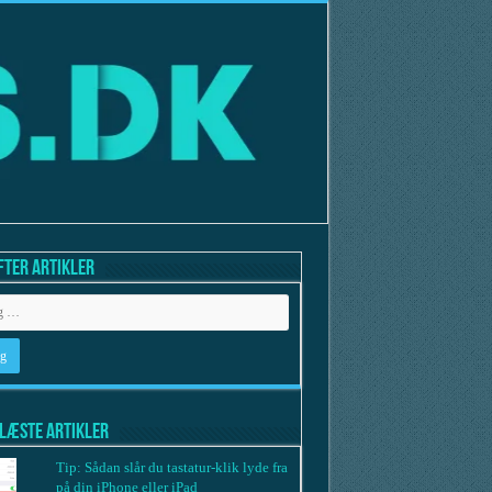
fter artikler
læste artikler
Tip: Sådan slår du tastatur-klik lyde fra
på din iPhone eller iPad