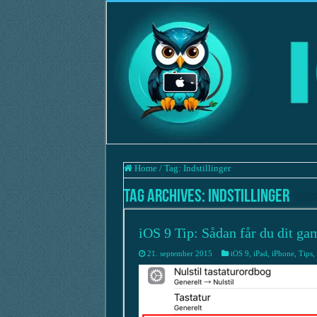
Home
/
Tag:
Indstillinger
Tag Archives:
Indstillinger
iOS 9 Tip: Sådan får du dit gam
21. september 2015
iOS 9
,
iPad
,
iPhone
,
Tips
,