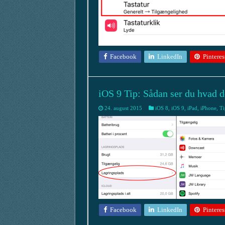
Facebook
LinkedIn
Pinteres
iOS 9 Tip: Sådan ser du hvad d
24. august 2015
iOS 8
,
iOS 9
,
iPad
,
iPhone
,
Ti
Facebook
LinkedIn
Pinteres