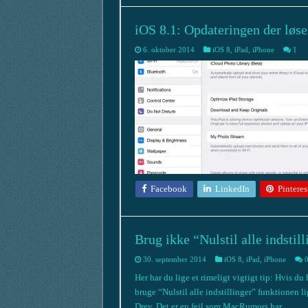
iOS 8.1: Opdateringen der løs
6. oktober 2014
iOS 8
,
iPad
,
iPhone
1
Facebook
LinkedIn
Pinteres
Brug ikke “Nulstil alle indstil
30. september 2014
iOS 8
,
iPad
,
iPhone
Her har du lige et rimeligt vigtigt tip: Hvis d
bruge “Nulstil alle indstillinger” funktionen l
Drev. Det er en fejl som MacRumors har …