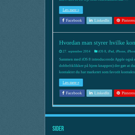
Læs mere »
Facebook
LinkedIn
Pinteres
Hvordan man styrer hvilke kont
27. september 2014
iOS 8
,
iPad
,
iPhone
,
iPhon
Sammen med iOS 8 introducerede Apple også en
dobbeltklikker på hjem knappen) der gør at du 
kontakter du har markeret som favorit kontakte
Læs mere »
Facebook
LinkedIn
Pinteres
Sider