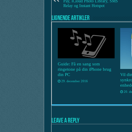
Pay, iCloud Photo Library, SMS
Relay og Instant Hotspot
Lignende artikler
Guide: Få en sang som
ringetone på din iPhone brug
Vil di
din PC
synkro
29. december 2016
enhede
20. d
Leave a Reply