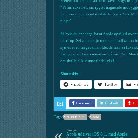
MereMobil.dk
har talt med David Engstrøm, pre
“Vi har ikke hørt om rygtet angående indbygged
være anderledes end med de forrige iPads. Meld
plejer”
Så hvis du er bange for at Apple også vil over
lettet op. Selvom det jo nok er en indikation f
syntes er en meget smart ide, da man så ikke sk
vælger at skifte abonnement på sin iPad. Men i
det skulle alle kunne finde ud af.
Share this:
Facebook
Twitter
Em
Facebook
LinkedIn
Pin
Del
Tags
APPLE-SIM
SIM
Forrige
Apple udgiver iOS 8.1, med Apple