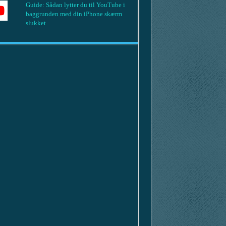
Guide: Sådan lytter du til YouTube i
baggrunden med din iPhone skærm
slukket