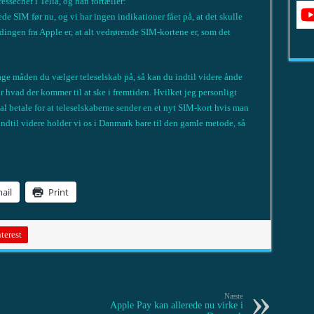
ssechef i Telia, og han fortæller:
e SIM før nu, og vi har ingen indikationer fået på, at det skulle
ingen fra Apple er, at alt vedrørende SIM-kortene er, som det
tage måden du vælger teleselskab på, så kan du indtil videre ånde
or hvad der kommer til at ske i fremtiden. Hvilket jeg personligt
al betale for at teleselskaberne sender en et nyt SIM-kort hvis man
ndtil videre holder vi os i Danmark bare til den gamle metode, så
ail
Print
terest
Næste
Apple Pay kan allerede nu virke i