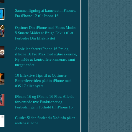
Sammenligning af kameraet i iPhones:
Fra iPhone 12 til iPhone 16
Optimer Din iPhone med Focus Mode:
5 Smarte Måder at Bruge Fokus til at
Forbedre Din Effektivitet
Apple lancherer iPhone 16 Pro og
iPhone 16 Pro Max med større skærme,
Ny måde at kontrollere kameraet samt
meget andet.
10 Effektive Tips til at Optimere
Batterilevetiden på din iPhone med
iOS 17 eller nyere
iPhone 16 og iPhone 16 Plus: Alle de
forventede nye Funktioner og
Forbedringer i Forhold til iPhone 15
Guide: Sådan finder du Nødinfo på en
andens iPhone