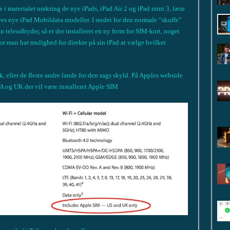
i materialet omkring de nye iPads, iPad Air 2 og iPad mini 3, læse
res nye iPad Mobildata modeller. I stedet for den normale “skuffe”
 sin teleudbyder, så er der installeret en ny form for SIM-kort, noget
r man har mulighed for direkte på sin iPad at vælge hvilket
, eller de fleste andre lande for den sags skyld. På Apples webside
A og UK der vil være installeret Apple SIM