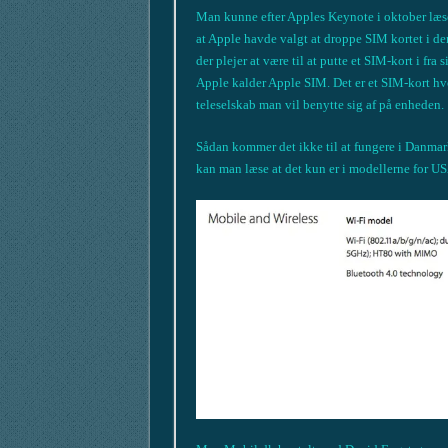
Man kunne efter Apples Keynote i oktober læse 
at Apple havde valgt at droppe SIM kortet i de
der plejer at være til at putte et SIM-kort i fra
Apple kalder Apple SIM. Det er et SIM-kort hvo
teleselskab man vil benytte sig af på enheden.
Sådan kommer det ikke til at fungere i Danmark
kan man læse at det kun er i modellerne for US