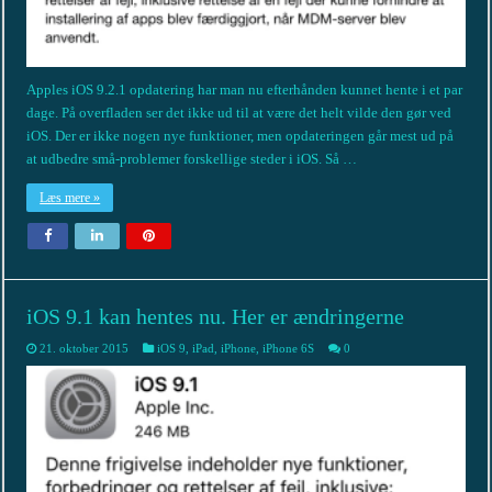
Apples iOS 9.2.1 opdatering har man nu efterhånden kunnet hente i et par
dage. På overfladen ser det ikke ud til at være det helt vilde den gør ved
iOS. Der er ikke nogen nye funktioner, men opdateringen går mest ud på
at udbedre små-problemer forskellige steder i iOS. Så …
Læs mere »
iOS 9.1 kan hentes nu. Her er ændringerne
21. oktober 2015
iOS 9
,
iPad
,
iPhone
,
iPhone 6S
0