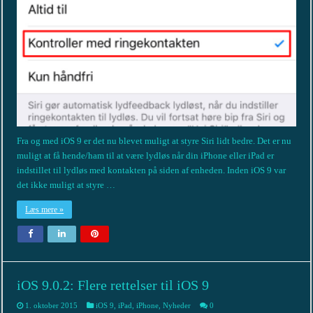
Fra og med iOS 9 er det nu blevet muligt at styre Siri lidt bedre. Det er nu
muligt at få hende/ham til at være lydløs når din iPhone eller iPad er
indstillet til lydløs med kontakten på siden af enheden. Inden iOS 9 var
det ikke muligt at styre …
Læs mere »
iOS 9.0.2: Flere rettelser til iOS 9
1. oktober 2015
iOS 9
,
iPad
,
iPhone
,
Nyheder
0