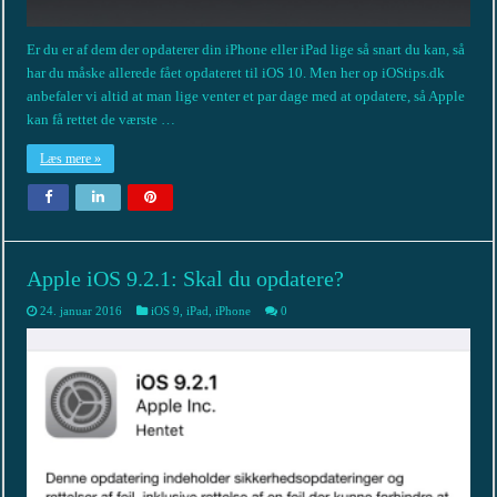
Er du er af dem der opdaterer din iPhone eller iPad lige så snart du kan, så
har du måske allerede fået opdateret til iOS 10. Men her op iOStips.dk
anbefaler vi altid at man lige venter et par dage med at opdatere, så Apple
kan få rettet de værste …
Læs mere »
Apple iOS 9.2.1: Skal du opdatere?
24. januar 2016
iOS 9
,
iPad
,
iPhone
0