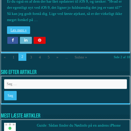
Er du også en af dem der har fået opdateret til iOS 9, og tænker: “Hvad er
der egentligt nyt ved iOS 9, det ligner jo fuldstændig det jeg er vant til?”
Så kan jeg godt forstå dig. Lige ved første øjekast, så er der virkeligt ikke
meget forskel på …
Læs mere »
2
«
1
3
4
5
»
...
Sidste »
Side 2 af 10
Søg efter artikler
Mest læste artikler
Guide: Sådan finder du Nødinfo på en andens iPhone