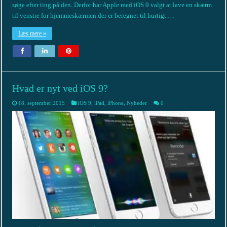
søge efter ting på den. Derfor har Apple med iOS 9 valgt at lave en skærm
til venstre for hjemmeskærmen der er beregnet til hurtigt …
Læs mere »
Hvad er nyt ved iOS 9?
18. september 2015
iOS 9
,
iPad
,
iPhone
,
Nyheder
0