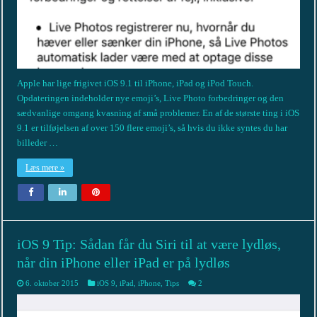
Apple har lige frigivet iOS 9.1 til iPhone, iPad og iPod Touch.
Opdateringen indeholder nye emoji’s, Live Photo forbedringer og den
sædvanlige omgang kvasning af små problemer. En af de største ting i iOS
9.1 er tilføjelsen af over 150 flere emoji’s, så hvis du ikke syntes du har
billeder …
Læs mere »
iOS 9 Tip: Sådan får du Siri til at være lydløs,
når din iPhone eller iPad er på lydløs
6. oktober 2015
iOS 9
,
iPad
,
iPhone
,
Tips
2