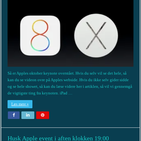
Så er Apples oktober keynote overstået. Hvis du selv vil se det hele, så
kan du se videon ovre på Apples webside. Hvis du ikke selv gider sidde
og se hele showet, så kan du læse videre her i artiklen, så vil vi gennemgå
de vigtigste ting fra keynoten. iPad …
Læs mere »
Husk Apple event i aften klokken 19:00