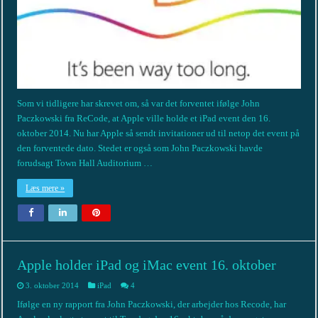
Som vi tidligere har skrevet om, så var det forventet ifølge John
Paczkowski fra ReCode, at Apple ville holde et iPad event den 16.
oktober 2014. Nu har Apple så sendt invitationer ud til netop det event på
den forventede dato. Stedet er også som John Paczkowski havde
forudsagt Town Hall Auditorium …
Læs mere »
Apple holder iPad og iMac event 16. oktober
3. oktober 2014
iPad
4
Ifølge en ny rapport fra John Paczkowski, der arbejder hos Recode, har